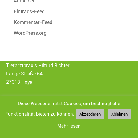
Anmelden
Eintrags-Feed
Kommentar-Feed
WordPress.org
Tierarztpraxis Hiltrud Richter
Lange Straße 64
27318 Hoya
Fon: 04251 / 3115
Diese Webseite nutzt Cookies, um bestmögliche
Mobil: 0162 / 1943069
Funktionalität bieten zu können.
Akzeptieren
Ablehnen
E-Mail:
info@tierarzt-richter.de
Mehr lesen
Datenschutz
|
Impressum